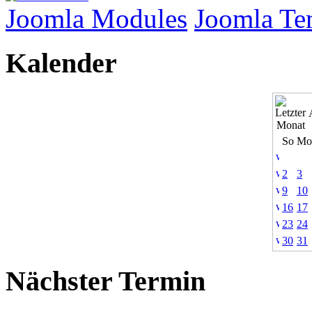
Joomla Modules
Joomla Te
Kalender
So
Mo
2
3
9
10
16
17
23
24
30
31
Nächster Termin